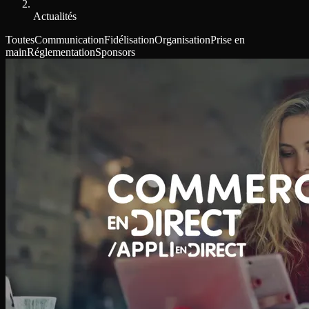
Actualités
Toutes
Communication
Fidélisation
Organisation
Prise en
main
Réglementation
Sponsors