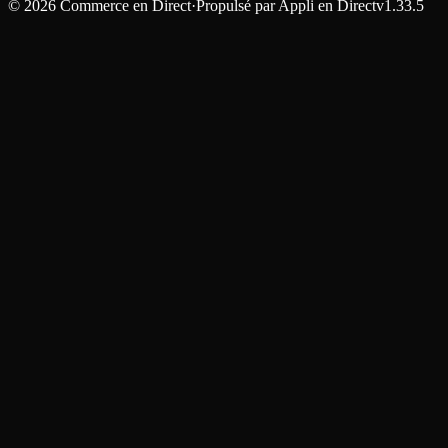
©
2026
Commerce en Direct
·
Propulsé par
Appli en Direct
v1.33.5