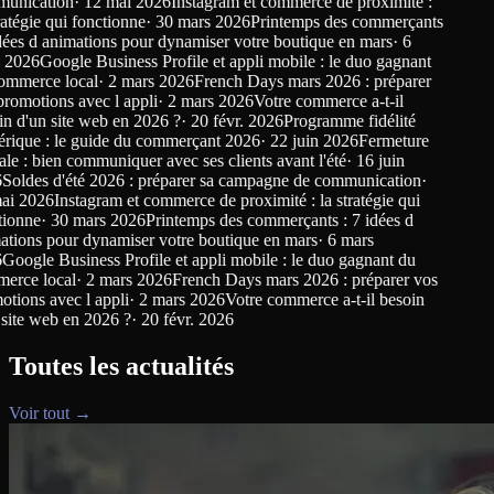
nication
·
12 mai 2026
Instagram et commerce de proximité :
tégie qui fonctionne
·
30 mars 2026
Printemps des commerçants
ées d animations pour dynamiser votre boutique en mars
·
6
2026
Google Business Profile et appli mobile : le duo gagnant
merce local
·
2 mars 2026
French Days mars 2026 : préparer
omotions avec l appli
·
2 mars 2026
Votre commerce a-t-il
 d'un site web en 2026 ?
·
20 févr. 2026
Programme fidélité
que : le guide du commerçant 2026
·
22 juin 2026
Fermeture
e : bien communiquer avec ses clients avant l'été
·
16 juin
oldes d'été 2026 : préparer sa campagne de communication
·
 2026
Instagram et commerce de proximité : la stratégie qui
onne
·
30 mars 2026
Printemps des commerçants : 7 idées d
ions pour dynamiser votre boutique en mars
·
6 mars
oogle Business Profile et appli mobile : le duo gagnant du
ce local
·
2 mars 2026
French Days mars 2026 : préparer vos
ions avec l appli
·
2 mars 2026
Votre commerce a-t-il besoin
ite web en 2026 ?
·
20 févr. 2026
Toutes les actualités
Voir tout →