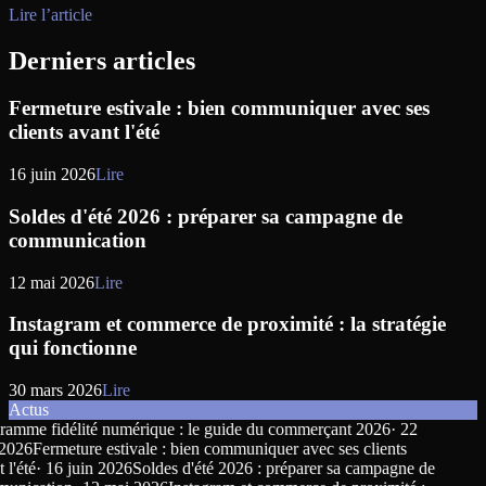
Lire l’article
Derniers articles
Fermeture estivale : bien communiquer avec ses
clients avant l'été
16 juin 2026
Lire
Soldes d'été 2026 : préparer sa campagne de
communication
12 mai 2026
Lire
Instagram et commerce de proximité : la stratégie
qui fonctionne
30 mars 2026
Lire
Actus
mme fidélité numérique : le guide du commerçant 2026
·
22
026
Fermeture estivale : bien communiquer avec ses clients
'été
·
16 juin 2026
Soldes d'été 2026 : préparer sa campagne de