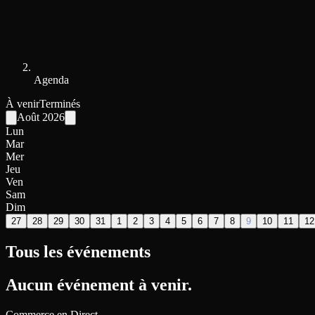
Agenda
À venir
Terminés
Août
2026
Lun
Mar
Mer
Jeu
Ven
Sam
Dim
27
28
29
30
31
1
2
3
4
5
6
7
8
9
10
11
12
Tous les événements
Aucun événement à venir.
Commerce en Direct