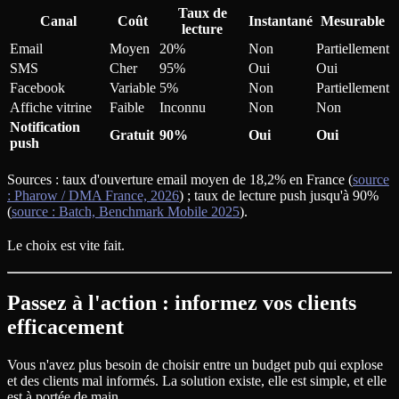
Taux de
Canal
Coût
Instantané
Mesurable
lecture
Email
Moyen
20%
Non
Partiellement
SMS
Cher
95%
Oui
Oui
Facebook
Variable
5%
Non
Partiellement
Affiche vitrine
Faible
Inconnu
Non
Non
Notification
Gratuit
90%
Oui
Oui
push
Sources : taux d'ouverture email moyen de 18,2% en France (
source
: Pharow / DMA France, 2026
) ; taux de lecture push jusqu'à 90%
(
source : Batch, Benchmark Mobile 2025
).
Le choix est vite fait.
Passez à l'action : informez vos clients
efficacement
Vous n'avez plus besoin de choisir entre un budget pub qui explose
et des clients mal informés. La solution existe, elle est simple, et elle
est à portée de main.